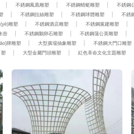
不銹鋼鳳凰雕塑
不銹鋼蜻蜓雕塑
不銹鋼
塑
不銹鋼拉絲雕塑
不銹鋼球體雕塑
不銹
yè)雕塑
不銹鋼酒店雕塑
不銹鋼黨建雕塑
水壺
不銹鋼鵝卵石雕塑
不銹鋼蒲公英雕塑
iāo)牌雕塑
大型廣場抽象雕塑
不銹鋼大門口雕塑
塑
大型金屬門頭雕塑
紅色革命文化主題雕塑