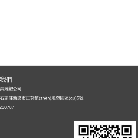
)系我們
銹鋼雕塑公司
家莊新樂市正莫鎮(zhèn)雕塑園區(qū)5號
10787