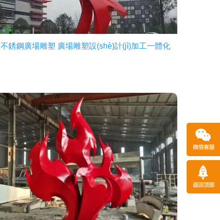
不銹鋼廣場雕塑 廣場雕塑設(shè)計(jì)加工一體化