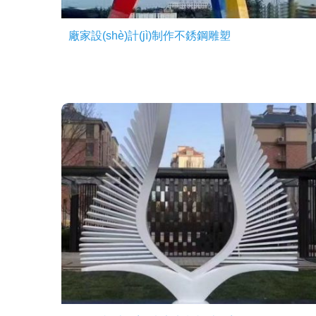
廠家設(shè)計(jì)制作不銹鋼雕塑