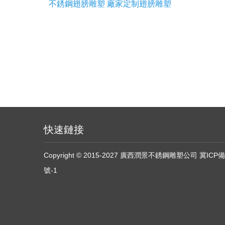
不銹鋼翅膀雕塑 廠家定制翅膀雕塑
快速鏈接
Copyright © 2015-2027 廣西潤景不銹鋼雕塑公司
冀ICP備
號-1