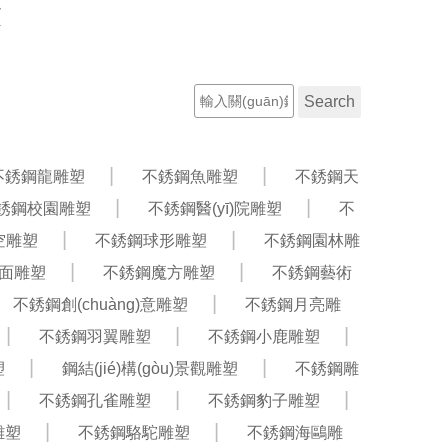
放
聯(lián)系電話：13603210787
工程案例
新聞資訊
不銹鋼龍雕塑
不銹鋼魚雕塑
不銹鋼天
銹鋼校園雕塑
不銹鋼醫(yī)院雕塑
不
空雕塑
不銹鋼球形雕塑
不銹鋼園林雕
面雕塑
不銹鋼魔方雕塑
不銹鋼藝術
不銹鋼創(chuàng)意雕塑
不銹鋼月亮雕
不銹鋼羽翼雕塑
不銹鋼小鹿雕塑
塑
鋼結(jié)構(gòu)景觀雕塑
不銹鋼雕
不銹鋼孔雀雕塑
不銹鋼豹子雕塑
雕塑
不銹鋼駱駝雕塑
不銹鋼海鷗雕