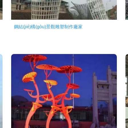
鋼結(jié)構(gòu)景觀雕塑制作廠家