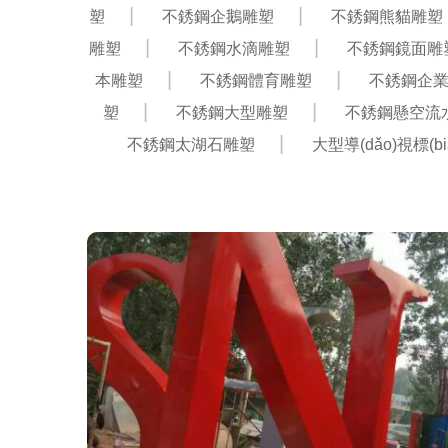
塑
不銹鋼企鵝雕塑
不銹鋼熊貓雕塑
雕塑
不銹鋼水滴雕塑
不銹鋼鏡面雕
本雕塑
不銹鋼體育雕塑
不銹鋼企業(
塑
不銹鋼大型雕塑
不銹鋼懸空流
不銹鋼太湖石雕塑
大型導(dǎo)視標(b