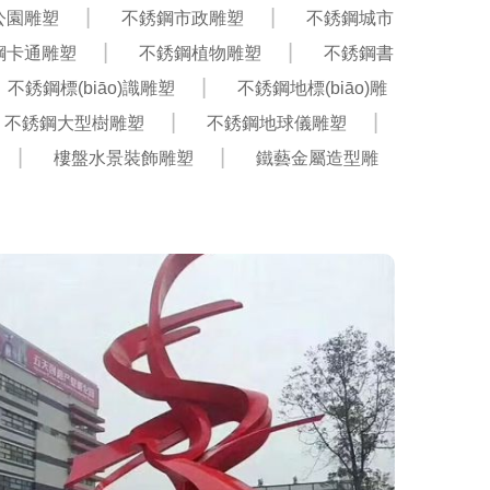
公園雕塑
不銹鋼市政雕塑
不銹鋼城市
鋼卡通雕塑
不銹鋼植物雕塑
不銹鋼書
不銹鋼標(biāo)識雕塑
不銹鋼地標(biāo)雕
不銹鋼大型樹雕塑
不銹鋼地球儀雕塑
樓盤水景裝飾雕塑
鐵藝金屬造型雕