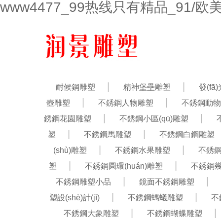
www4477_99热线只有精品_91/
耐候鋼雕塑
精神堡壘雕塑
發(f
壺雕塑
不銹鋼人物雕塑
不銹鋼動物
銹鋼花園雕塑
不銹鋼小區(qū)雕塑
塑
不銹鋼馬雕塑
不銹鋼白鋼雕塑
(shù)雕塑
不銹鋼水果雕塑
不銹
塑
不銹鋼圓環(huán)雕塑
不銹鋼
不銹鋼雕塑小品
鏡面不銹鋼雕塑
塑設(shè)計(jì)
不銹鋼螞蟻雕塑
不
不銹鋼大象雕塑
不銹鋼蝴蝶雕塑