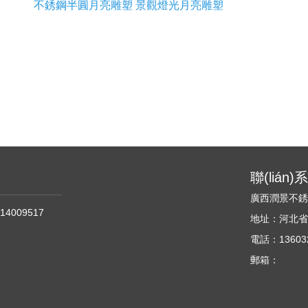
不銹鋼半圓月亮雕塑 景觀燈光月亮雕塑
聯(lián
廣西潤景不
14009517
地址：河北省石
電話：136032
郵箱：