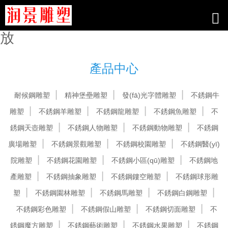
www4477_99热线只有精品_91/欧
美_国产21在线_av+在线播放在线播
放
產品中心
耐候鋼雕塑
精神堡壘雕塑
發(fā)光字體雕塑
不銹鋼牛
雕塑
不銹鋼羊雕塑
不銹鋼龍雕塑
不銹鋼魚雕塑
不
銹鋼天壺雕塑
不銹鋼人物雕塑
不銹鋼動物雕塑
不銹鋼
廣場雕塑
不銹鋼景觀雕塑
不銹鋼校園雕塑
不銹鋼醫(yī)
院雕塑
不銹鋼花園雕塑
不銹鋼小區(qū)雕塑
不銹鋼地
產雕塑
不銹鋼抽象雕塑
不銹鋼鏤空雕塑
不銹鋼球形雕
塑
不銹鋼園林雕塑
不銹鋼馬雕塑
不銹鋼白鋼雕塑
不銹鋼彩色雕塑
不銹鋼假山雕塑
不銹鋼切面雕塑
不
銹鋼魔方雕塑
不銹鋼藝術雕塑
不銹鋼水果雕塑
不銹鋼