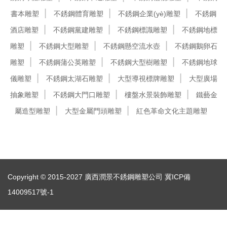
書本雕塑
不銹鋼體育雕塑
不銹鋼企業(yè)雕塑
不銹鋼
酒店雕塑
不銹鋼黨建雕塑
不銹鋼標識雕塑
不銹鋼地標
雕塑
不銹鋼大型雕塑
不銹鋼懸空流水壺
不銹鋼鵝卵石
雕塑
不銹鋼蒲公英雕塑
不銹鋼大型樹雕塑
不銹鋼地球
儀雕塑
不銹鋼太湖石雕塑
大型導視標牌雕塑
大型廣場
抽象雕塑
不銹鋼大門口雕塑
樓盤水景裝飾雕塑
鐵藝金
屬造型雕塑
大型金屬門頭雕塑
紅色革命文化主題雕塑
Copyright © 2015-2027 廣西潤景不銹鋼雕塑公司
冀ICP備
14009517號-1