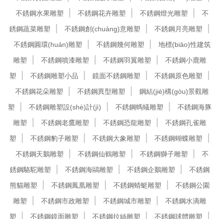
不銹鋼水果雕塑
不銹鋼花卉雕塑
不銹鋼燈光雕塑
不
銹鋼蔬菜雕塑
不銹鋼創(chuàng)意雕塑
不銹鋼月亮雕塑
不銹鋼圓環(huán)雕塑
不銹鋼幾何雕塑
地標(biāo)性建筑
雕塑
不銹鋼噴漆雕塑
不銹鋼羽翼雕塑
不銹鋼小鹿雕
塑
不銹鋼雕塑小品
鏡面不銹鋼雕塑
不銹鋼原色雕塑
不銹鋼花朵雕塑
不銹鋼異型雕塑
鋼結(jié)構(gòu)景觀雕
塑
不銹鋼雕塑設(shè)計(jì)
不銹鋼螞蟻雕塑
不銹鋼海豚
雕塑
不銹鋼老鷹雕塑
不銹鋼恐龍雕塑
不銹鋼孔雀雕
塑
不銹鋼豹子雕塑
不銹鋼大象雕塑
不銹鋼蝴蝶雕塑
不銹鋼天鵝雕塑
不銹鋼仙鶴雕塑
不銹鋼獅子雕塑
不
銹鋼駱駝雕塑
不銹鋼海鷗雕塑
不銹鋼企鵝雕塑
不銹鋼
熊貓雕塑
不銹鋼鳳凰雕塑
不銹鋼蜻蜓雕塑
不銹鋼公園
雕塑
不銹鋼市政雕塑
不銹鋼城市雕塑
不銹鋼水滴雕
塑
不銹鋼鏡面雕塑
不銹鋼拉絲雕塑
不銹鋼球體雕塑