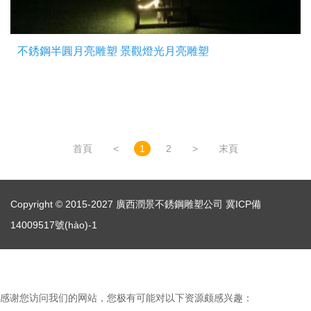
不銹鋼半圓月亮雕塑 景觀燈光月亮雕塑
首頁
<
1
2
>
末頁
Copyright © 2015-2027 廣西潤景不銹鋼雕塑公司
冀ICP備
14009517號(hào)-1
感谢您访问我们的网站，您极有可能对以下资源颇感兴趣：