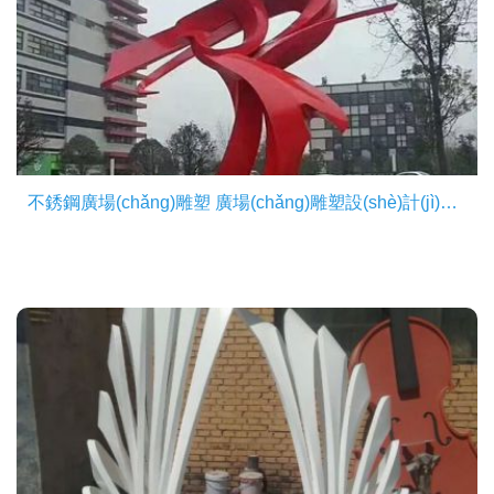
不銹鋼廣場(chǎng)雕塑 廣場(chǎng)雕塑設(shè)計(jì)加工一體化