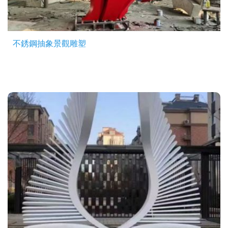
不銹鋼抽象景觀雕塑