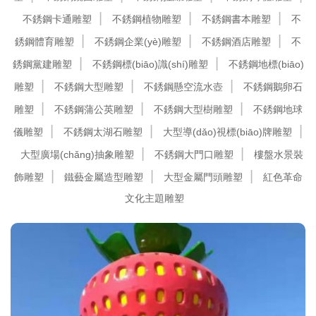
不銹鋼卡通雕塑
不銹鋼植物雕塑
不銹鋼書本雕塑
不
銹鋼體育雕塑
不銹鋼企業(yè)雕塑
不銹鋼酒店雕塑
不
銹鋼黨建雕塑
不銹鋼標(biāo)識(shí)雕塑
不銹鋼地標(biāo)
雕塑
不銹鋼大型雕塑
不銹鋼懸空流水壺
不銹鋼鵝卵石
雕塑
不銹鋼蒲公英雕塑
不銹鋼大型樹雕塑
不銹鋼地球
儀雕塑
不銹鋼太湖石雕塑
大型導(dǎo)視標(biāo)牌雕塑
大型廣場(chǎng)抽象雕塑
不銹鋼大門口雕塑
樓盤水景裝
飾雕塑
鐵藝金屬造型雕塑
大型金屬門頭雕塑
紅色革命
文化主題雕塑