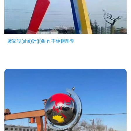
廠家設(shè)計(jì)制作不銹鋼雕塑