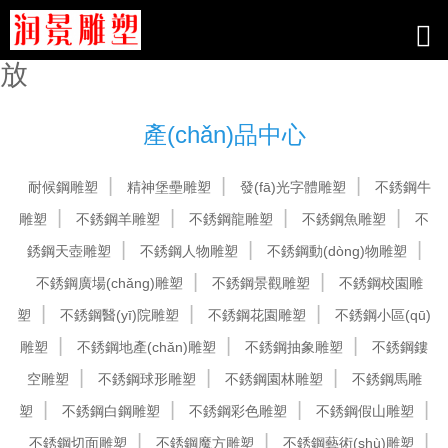
www4477_99热线只有精品_91/欧
美_国产21在线_av+在线播放在线播
放
產(chǎn)品中心
耐候鋼雕塑
精神堡壘雕塑
發(fā)光字體雕塑
不銹鋼牛
雕塑
不銹鋼羊雕塑
不銹鋼龍雕塑
不銹鋼魚雕塑
不
銹鋼天壺雕塑
不銹鋼人物雕塑
不銹鋼動(dòng)物雕塑
不銹鋼廣場(chǎng)雕塑
不銹鋼景觀雕塑
不銹鋼校園雕
塑
不銹鋼醫(yī)院雕塑
不銹鋼花園雕塑
不銹鋼小區(qū)
雕塑
不銹鋼地產(chǎn)雕塑
不銹鋼抽象雕塑
不銹鋼鏤
空雕塑
不銹鋼球形雕塑
不銹鋼園林雕塑
不銹鋼馬雕
塑
不銹鋼白鋼雕塑
不銹鋼彩色雕塑
不銹鋼假山雕塑
不銹鋼切面雕塑
不銹鋼魔方雕塑
不銹鋼藝術(shù)雕塑