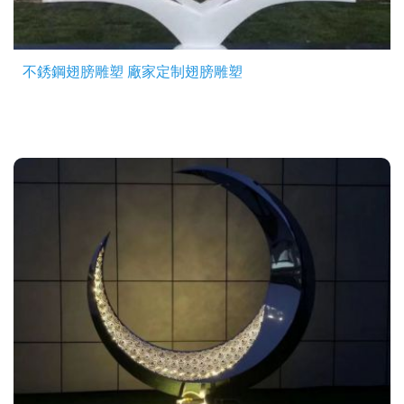
不銹鋼翅膀雕塑 廠家定制翅膀雕塑