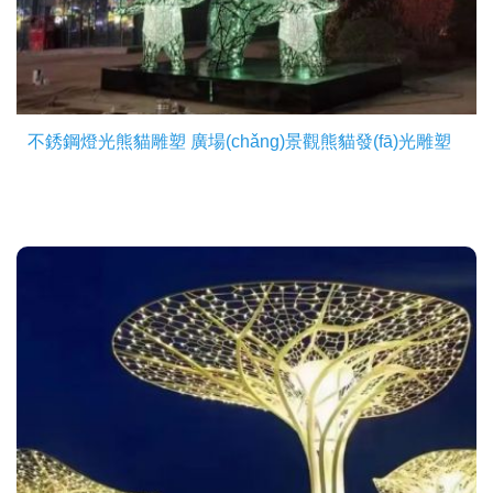
不銹鋼燈光熊貓雕塑 廣場(chǎng)景觀熊貓發(fā)光雕塑