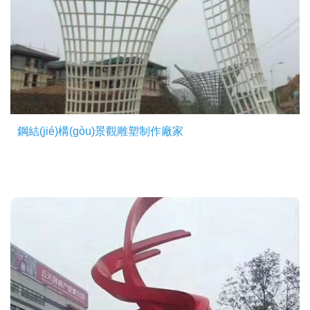
鋼結(jié)構(gòu)景觀雕塑制作廠家