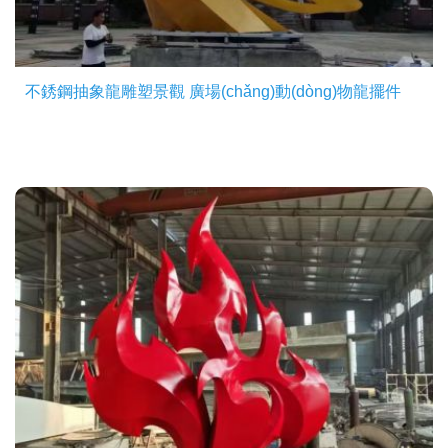
不銹鋼抽象龍雕塑景觀 廣場(chǎng)動(dòng)物龍擺件