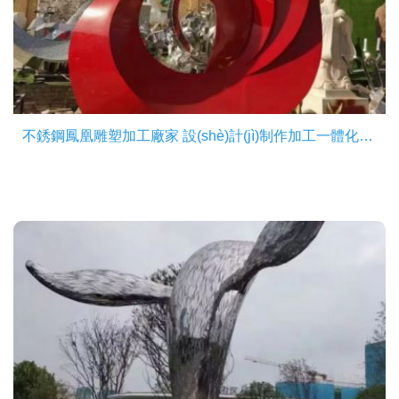
不銹鋼鳳凰雕塑加工廠家 設(shè)計(jì)制作加工一體化鳳凰雕塑公司