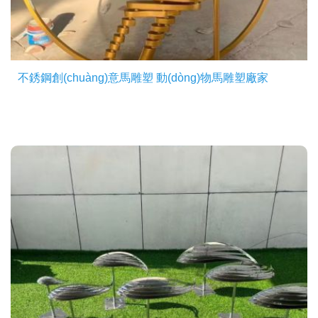
不銹鋼創(chuàng)意馬雕塑 動(dòng)物馬雕塑廠家