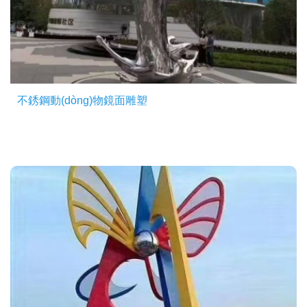
不銹鋼動(dòng)物鏡面雕塑