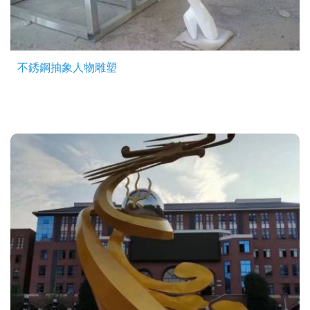
不銹鋼抽象人物雕塑