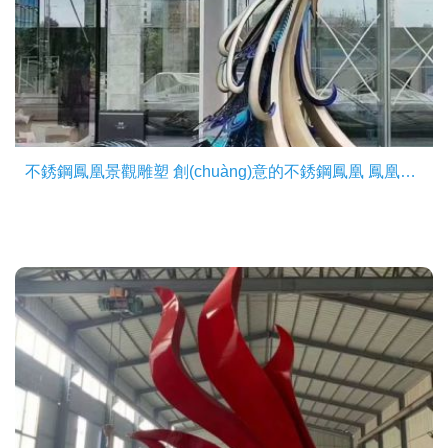
不銹鋼鳳凰景觀雕塑 創(chuàng)意的不銹鋼鳳凰 鳳凰雕塑可設(shè)計(jì)