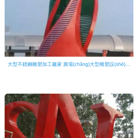
大型不銹鋼雕塑加工廠家 廣場(chǎng)大型雕塑設(shè)計(jì)