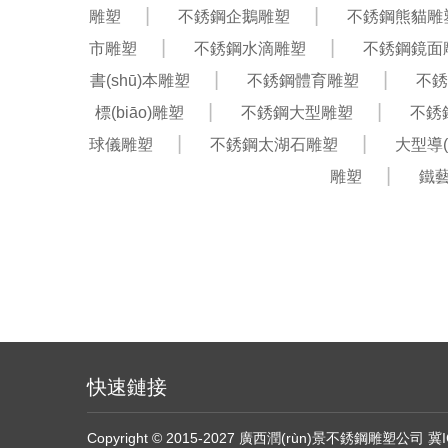
雕塑
不銹鋼企鵝雕塑
不銹鋼熊貓雕
市雕塑
不銹鋼水滴雕塑
不銹鋼鏡面
書(shū)本雕塑
不銹鋼體育雕塑
不銹
標(biāo)雕塑
不銹鋼大型雕塑
不銹
球儀雕塑
不銹鋼太湖石雕塑
大型導(
雕塑
鐵
快速鏈接
Copyright © 2015-2027 廣西潤(rùn)景不銹鋼雕塑公司
冀