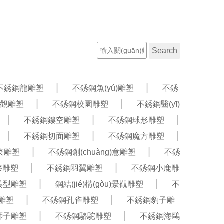
放
聯(lián)系電話：13603210787
工程案例
新聞資訊
不銹鋼龍雕塑
不銹鋼魚(yú)雕塑
不銹
觀雕塑
不銹鋼校園雕塑
不銹鋼醫(yī)
不銹鋼鏤空雕塑
不銹鋼球形雕塑
不銹鋼切面雕塑
不銹鋼魔方雕塑
菜雕塑
不銹鋼創(chuàng)意雕塑
不銹
漆雕塑
不銹鋼羽翼雕塑
不銹鋼小鹿雕
異型雕塑
鋼結(jié)構(gòu)景觀雕塑
不
雕塑
不銹鋼孔雀雕塑
不銹鋼豹子雕
獅子雕塑
不銹鋼駱駝雕塑
不銹鋼海鷗