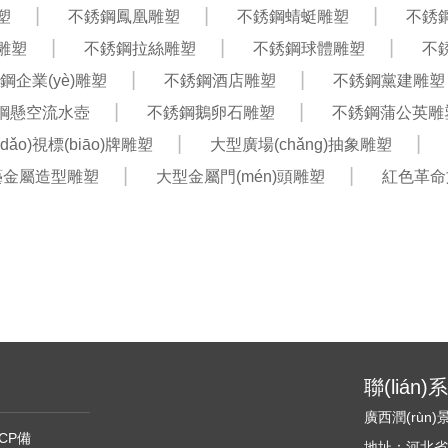
塑
不銹鋼鳳凰雕塑
不銹鋼蜻蜓雕塑
不銹
雕塑
不銹鋼拉絲雕塑
不銹鋼球體雕塑
不
鋼企業(yè)雕塑
不銹鋼酒店雕塑
不銹鋼黨建雕塑
鋼懸空流水壺
不銹鋼鵝卵石雕塑
不銹鋼蒲公英雕
dǎo)視標(biāo)牌雕塑
大型廣場(chǎng)抽象雕塑
藝金屬造型雕塑
大型金屬門(mén)頭雕塑
紅色革命
聯(lián
廣西潤(rùn
ICP備
地址：河北省石家