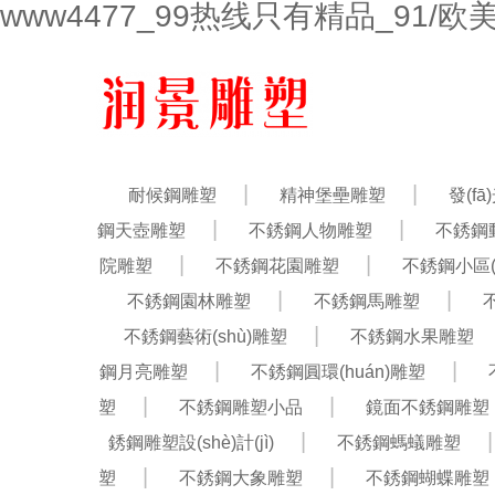
www4477_99热线只有精品_91/
耐候鋼雕塑
精神堡壘雕塑
發(f
鋼天壺雕塑
不銹鋼人物雕塑
不銹鋼動
院雕塑
不銹鋼花園雕塑
不銹鋼小區(
不銹鋼園林雕塑
不銹鋼馬雕塑
不銹鋼藝術(shù)雕塑
不銹鋼水果雕塑
鋼月亮雕塑
不銹鋼圓環(huán)雕塑
塑
不銹鋼雕塑小品
鏡面不銹鋼雕塑
銹鋼雕塑設(shè)計(jì)
不銹鋼螞蟻雕塑
塑
不銹鋼大象雕塑
不銹鋼蝴蝶雕塑