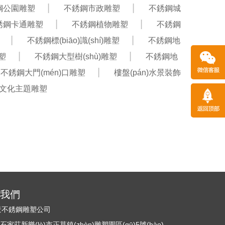
鋼公園雕塑
不銹鋼市政雕塑
不銹鋼城
銹鋼卡通雕塑
不銹鋼植物雕塑
不銹鋼
不銹鋼標(biāo)識(shí)雕塑
不銹鋼地
塑
不銹鋼大型樹(shù)雕塑
不銹鋼地
不銹鋼大門(mén)口雕塑
樓盤(pán)水景裝飾
文化主題雕塑
)系我們
)景不銹鋼雕塑公司
莊新樂(lè)市正莫鎮(zhèn)雕塑園區(qū)5號(hào)