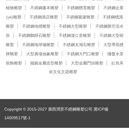
植物雕塑
不銹鋼書本雕塑
不銹鋼體育雕塑
不銹鋼企業
(yè)雕塑
不銹鋼酒店雕塑
不銹鋼黨建雕塑
不銹鋼標識
雕塑
不銹鋼地標雕塑
不銹鋼大型雕塑
不銹鋼懸空流水
壺
不銹鋼鵝卵石雕塑
不銹鋼蒲公英雕塑
不銹鋼大型樹
雕塑
不銹鋼地球儀雕塑
不銹鋼太湖石雕塑
大型導視標
牌雕塑
大型廣場抽象雕塑
不銹鋼大門口雕塑
樓盤水景
裝飾雕塑
鐵藝金屬造型雕塑
大型金屬門頭雕塑
紅色革
命文化主題雕塑
Copyright © 2015-2027 廣西潤景不銹鋼雕塑公司
冀ICP備
14009517號-1