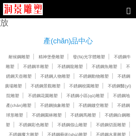
www4477_99热线只有精品_91/欧
美_国产21在线_av+在线播放在线播
放
產(chǎn)品中心
耐候鋼雕塑
精神堡壘雕塑
發(fā)光字體雕塑
不銹鋼牛
雕塑
不銹鋼羊雕塑
不銹鋼龍雕塑
不銹鋼魚雕塑
不
銹鋼天壺雕塑
不銹鋼人物雕塑
不銹鋼動物雕塑
不銹鋼
廣場雕塑
不銹鋼景觀雕塑
不銹鋼校園雕塑
不銹鋼醫(yī)
院雕塑
不銹鋼花園雕塑
不銹鋼小區(qū)雕塑
不銹鋼地
產(chǎn)雕塑
不銹鋼抽象雕塑
不銹鋼鏤空雕塑
不銹鋼
球形雕塑
不銹鋼園林雕塑
不銹鋼馬雕塑
不銹鋼白鋼雕
塑
不銹鋼彩色雕塑
不銹鋼假山雕塑
不銹鋼切面雕塑
不銹鋼魔方雕塑
不銹鋼藝術(shù)雕塑
不銹鋼水果雕塑