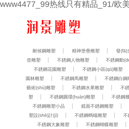
www4477_99热线只有精品_91/
耐候鋼雕塑
精神堡壘雕塑
發(f
壺雕塑
不銹鋼人物雕塑
不銹鋼動(d
不銹鋼花園雕塑
不銹鋼小區(qū)雕塑
園林雕塑
不銹鋼馬雕塑
不銹鋼白鋼
藝術(shù)雕塑
不銹鋼水果雕塑
不
塑
不銹鋼圓環(huán)雕塑
不銹鋼
不銹鋼雕塑小品
鏡面不銹鋼雕塑
塑設(shè)計(jì)
不銹鋼螞蟻雕塑
不
不銹鋼大象雕塑
不銹鋼蝴蝶雕塑