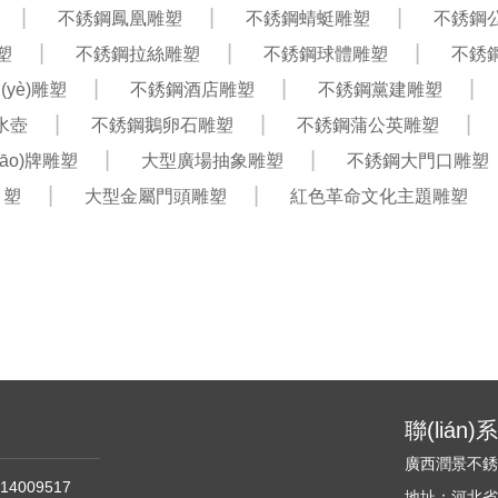
不銹鋼鳳凰雕塑
不銹鋼蜻蜓雕塑
不銹鋼
塑
不銹鋼拉絲雕塑
不銹鋼球體雕塑
不銹
yè)雕塑
不銹鋼酒店雕塑
不銹鋼黨建雕塑
水壺
不銹鋼鵝卵石雕塑
不銹鋼蒲公英雕塑
iāo)牌雕塑
大型廣場抽象雕塑
不銹鋼大門口雕塑
塑
大型金屬門頭雕塑
紅色革命文化主題雕塑
聯(lián
廣西潤景不
14009517
地址：河北省石