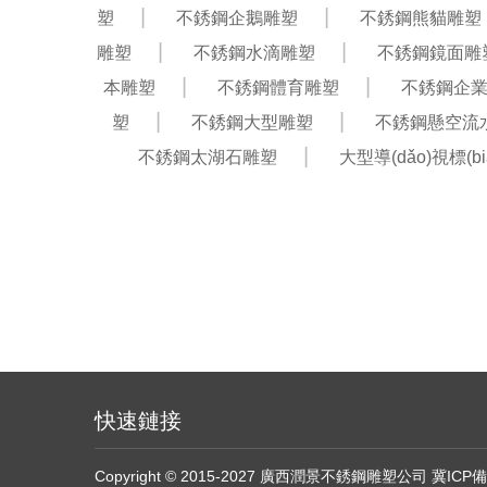
塑
不銹鋼企鵝雕塑
不銹鋼熊貓雕塑
雕塑
不銹鋼水滴雕塑
不銹鋼鏡面雕
本雕塑
不銹鋼體育雕塑
不銹鋼企業(
塑
不銹鋼大型雕塑
不銹鋼懸空流
不銹鋼太湖石雕塑
大型導(dǎo)視標(b
快速鏈接
Copyright © 2015-2027 廣西潤景不銹鋼雕塑公司
冀ICP備