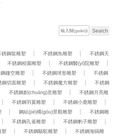
放
聯(lián)系電話：13603210787
工程案例
新聞資訊
不銹鋼龍雕塑
不銹鋼魚雕塑
不銹鋼天
不銹鋼校園雕塑
不銹鋼醫(yī)院雕塑
銹鋼鏤空雕塑
不銹鋼球形雕塑
不銹鋼
銹鋼切面雕塑
不銹鋼魔方雕塑
不銹鋼
不銹鋼創(chuàng)意雕塑
不銹鋼月亮雕
不銹鋼羽翼雕塑
不銹鋼小鹿雕塑
塑
鋼結(jié)構(gòu)景觀雕塑
不銹鋼雕
不銹鋼孔雀雕塑
不銹鋼豹子雕塑
雕塑
不銹鋼駱駝雕塑
不銹鋼海鷗雕