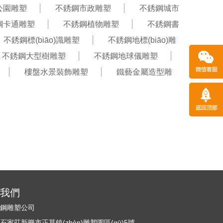
公園雕塑
不銹鋼市政雕塑
不銹鋼城市
鋼卡通雕塑
不銹鋼植物雕塑
不銹鋼書
不銹鋼標(biāo)識雕塑
不銹鋼地標(biāo)雕
不銹鋼大型樹雕塑
不銹鋼地球儀雕塑
樓盤水景裝飾雕塑
鐵藝金屬造型雕
)系我們
銹鋼雕塑公司
家莊新樂市正莫鎮(zhèn)雕塑園區(qū)5號