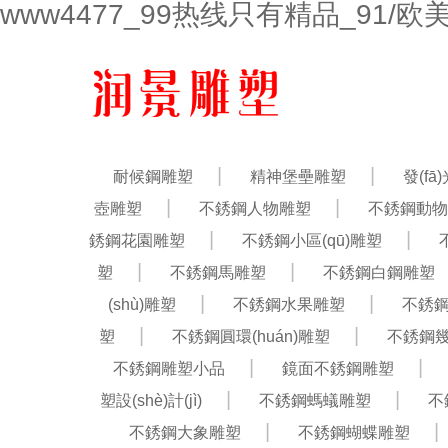
www4477_99热线只有精品_91/
耐候鋼雕塑
精神堡壘雕塑
發(f
壺雕塑
不銹鋼人物雕塑
不銹鋼動物
銹鋼花園雕塑
不銹鋼小區(qū)雕塑
塑
不銹鋼馬雕塑
不銹鋼白鋼雕塑
(shù)雕塑
不銹鋼水果雕塑
不銹
塑
不銹鋼圓環(huán)雕塑
不銹鋼
不銹鋼雕塑小品
鏡面不銹鋼雕塑
塑設(shè)計(jì)
不銹鋼螞蟻雕塑
不
不銹鋼大象雕塑
不銹鋼蝴蝶雕塑