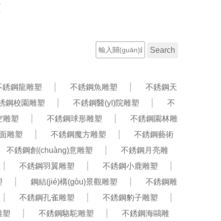
放
聯(lián)系電話：13603210787
工程案例
新聞資訊
不銹鋼龍雕塑
不銹鋼魚雕塑
不銹鋼天
銹鋼校園雕塑
不銹鋼醫(yī)院雕塑
不
空雕塑
不銹鋼球形雕塑
不銹鋼園林雕
面雕塑
不銹鋼魔方雕塑
不銹鋼藝術
不銹鋼創(chuàng)意雕塑
不銹鋼月亮雕
不銹鋼羽翼雕塑
不銹鋼小鹿雕塑
塑
鋼結(jié)構(gòu)景觀雕塑
不銹鋼雕
不銹鋼孔雀雕塑
不銹鋼豹子雕塑
雕塑
不銹鋼駱駝雕塑
不銹鋼海鷗雕