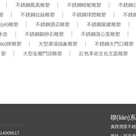
不銹鋼鳳凰雕塑
不銹鋼蜻蜓雕塑
不銹鋼
塑
不銹鋼拉絲雕塑
不銹鋼球體雕塑
不銹
yè)雕塑
不銹鋼酒店雕塑
不銹鋼黨建雕塑
水壺
不銹鋼鵝卵石雕塑
不銹鋼蒲公英雕塑
iāo)牌雕塑
大型廣場抽象雕塑
不銹鋼大門口雕塑
塑
大型金屬門頭雕塑
紅色革命文化主題雕塑
聯(lián
廣西潤景不
14009517
地址：河北省石