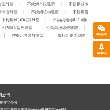
公園雕塑
不銹鋼市政雕塑
不銹鋼城市
鋼卡通雕塑
不銹鋼植物雕塑
不銹鋼書
不銹鋼標(biāo)識雕塑
不銹鋼地標(biāo)雕
不銹鋼大型樹雕塑
不銹鋼地球儀雕塑
樓盤水景裝飾雕塑
鐵藝金屬造型雕
)系我們
銹鋼雕塑公司
家莊新樂市正莫鎮(zhèn)雕塑園區(qū)5號