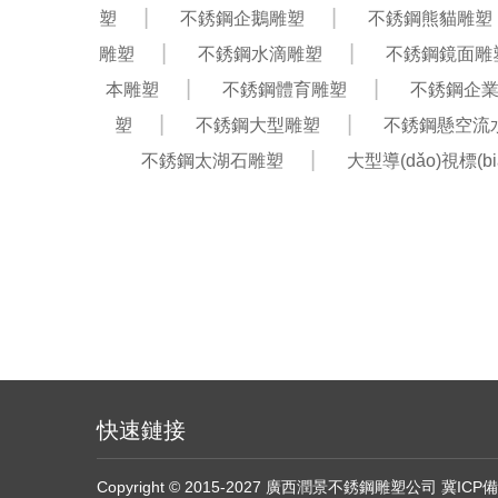
塑
不銹鋼企鵝雕塑
不銹鋼熊貓雕塑
雕塑
不銹鋼水滴雕塑
不銹鋼鏡面雕
本雕塑
不銹鋼體育雕塑
不銹鋼企業(
塑
不銹鋼大型雕塑
不銹鋼懸空流
不銹鋼太湖石雕塑
大型導(dǎo)視標(b
快速鏈接
Copyright © 2015-2027 廣西潤景不銹鋼雕塑公司
冀ICP備