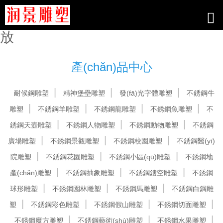
www4477_99热线只有精品_91/欧
美_国产21在线_av+在线播放在线播
放
產(chǎn)品中心
耐候鋼雕塑
精神堡壘雕塑
發(fā)光字體雕塑
不銹鋼牛
雕塑
不銹鋼羊雕塑
不銹鋼龍雕塑
不銹鋼魚雕塑
不
銹鋼天壺雕塑
不銹鋼人物雕塑
不銹鋼動物雕塑
不銹鋼
廣場雕塑
不銹鋼景觀雕塑
不銹鋼校園雕塑
不銹鋼醫(yī)
院雕塑
不銹鋼花園雕塑
不銹鋼小區(qū)雕塑
不銹鋼地
產(chǎn)雕塑
不銹鋼抽象雕塑
不銹鋼鏤空雕塑
不銹鋼
球形雕塑
不銹鋼園林雕塑
不銹鋼馬雕塑
不銹鋼白鋼雕
塑
不銹鋼彩色雕塑
不銹鋼假山雕塑
不銹鋼切面雕塑
不銹鋼魔方雕塑
不銹鋼藝術(shù)雕塑
不銹鋼水果雕塑