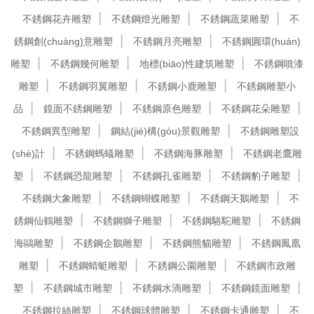
不銹鋼花卉雕塑
不銹鋼燈光雕塑
不銹鋼蔬菜雕塑
不
銹鋼創(chuàng)意雕塑
不銹鋼月亮雕塑
不銹鋼圓環(huán)
雕塑
不銹鋼幾何雕塑
地標(biāo)性建筑雕塑
不銹鋼噴漆
雕塑
不銹鋼羽翼雕塑
不銹鋼小鹿雕塑
不銹鋼雕塑小
品
鏡面不銹鋼雕塑
不銹鋼原色雕塑
不銹鋼花朵雕塑
不銹鋼異型雕塑
鋼結(jié)構(gòu)景觀雕塑
不銹鋼雕塑設
(shè)計
不銹鋼螞蟻雕塑
不銹鋼海豚雕塑
不銹鋼老鷹雕
塑
不銹鋼恐龍雕塑
不銹鋼孔雀雕塑
不銹鋼豹子雕塑
不銹鋼大象雕塑
不銹鋼蝴蝶雕塑
不銹鋼天鵝雕塑
不
銹鋼仙鶴雕塑
不銹鋼獅子雕塑
不銹鋼駱駝雕塑
不銹鋼
海鷗雕塑
不銹鋼企鵝雕塑
不銹鋼熊貓雕塑
不銹鋼鳳凰
雕塑
不銹鋼蜻蜓雕塑
不銹鋼公園雕塑
不銹鋼市政雕
塑
不銹鋼城市雕塑
不銹鋼水滴雕塑
不銹鋼鏡面雕塑
不銹鋼拉絲雕塑
不銹鋼球體雕塑
不銹鋼卡通雕塑
不