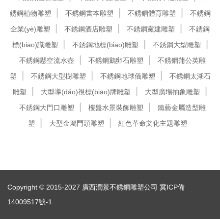
銹鋼植物雕塑
不銹鋼書本雕塑
不銹鋼體育雕塑
不銹鋼
企業(yè)雕塑
不銹鋼酒店雕塑
不銹鋼黨建雕塑
不銹鋼
標(biāo)識雕塑
不銹鋼地標(biāo)雕塑
不銹鋼大型雕塑
不銹鋼懸空流水壺
不銹鋼鵝卵石雕塑
不銹鋼蒲公英雕
塑
不銹鋼大型樹雕塑
不銹鋼地球儀雕塑
不銹鋼太湖石
雕塑
大型導(dǎo)視標(biāo)牌雕塑
大型廣場抽象雕塑
不銹鋼大門口雕塑
樓盤水景裝飾雕塑
鐵藝金屬造型雕
塑
大型金屬門頭雕塑
紅色革命文化主題雕塑
Copyright © 2015-2027 廣西潤景不銹鋼雕塑公司
冀ICP備
14009517號-1